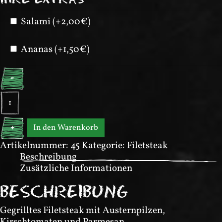
Salami (+2,00€)
Ananas (+1,50€)
-
Filetto
Orecchioni
Menge
In den Warenkorb
+
Artikelnummer:
45
Kategorie:
Filetsteak
Beschreibung
Zusätzliche Informationen
BESCHREIBUNG
Gegrilltes Filetsteak mit Austernpilzen,