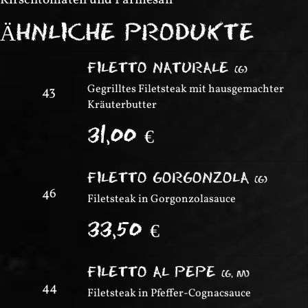
Kirschtomaten und Parmesan
ÄHNLICHE PRODUKTE
FILETTO NATURALE
(
G
)
Gegrilltes Filetsteak mit hausgemachter
43
Kräuterbutter
31,00
€
FILETTO GORGONZOLA
(
G
)
46
Filetsteak in Gorgonzolasauce
33,50
€
FILETTO AL PEPE
(
G, M
)
44
Filetsteak in Pfeffer-Cognacsauce