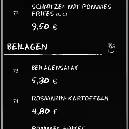
SCHNITZEL MIT POMMES
72
FRITES
(
A, C
)
9,50
€
BEILAGEN
BEILAGENSALAT
73
5,30
€
ROSMARIN-KARTOFFELN
74
4,80
€
POMMES FRITES