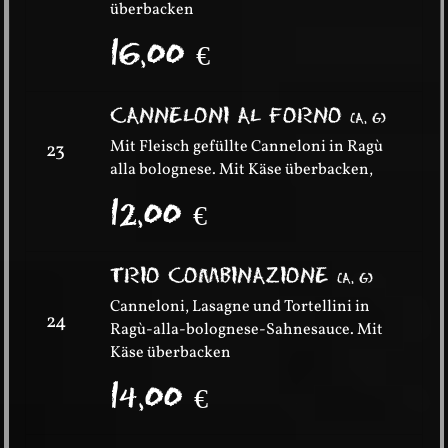
überbacken
16,00
€
CANNELONI AL FORNO
(
A, G
)
Mit Fleisch gefüllte Canneloni in Ragù
23
alla bolognese. Mit Käse überbacken,
12,00
€
TRIO COMBINAZIONE
(
A, G
)
Canneloni, Lasagne und Tortellini in
24
Ragù-alla-bolognese-Sahnesauce. Mit
Käse überbacken
14,00
€