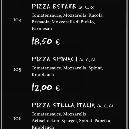
PIZZA ESTATE
(
A, C, G
)
Tomatensauce, Mozzarella, Rucola,
104
Bresaola, Mozzerella di Bufalo,
Parmesan
18,50
€
PIZZA SPINACI
(
A, C, G
)
Tomatensauce, Mozzarella, Spinat,
105
Knoblauch
12,00
€
PIZZA STELLA ITALIA
(
A, C, G
)
Tomatensauce, Mozzarella,
106
Artischocken, Spargel, Spinat, Paprika,
Knoblauch