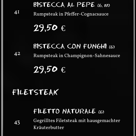
BISTECCA AL PEPE
(
G, M
)
41
Rumpsteak in Pfeffer-Cognacsauce
29,50
€
BISTECCA CON FUNGHI
(
G
)
42
Rumpsteak in Champignon-Sahnesauce
29,50
€
FILETSTEAK
FILETTO NATURALE
(
G
)
Gegrilltes Filetsteak mit hausgemachter
43
Kräuterbutter