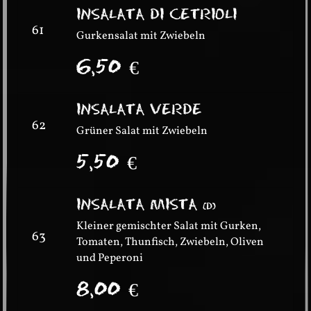
INSALATA DI CETRIOLI
61
Gurkensalat mit Zwiebeln
6,50
€
INSALATA VERDE
62
Grüner Salat mit Zwiebeln
5,50
€
INSALATA MISTA
(
D
)
Kleiner gemischter Salat mit Gurken,
63
Tomaten, Thunfisch, Zwiebeln, Oliven
und Peperoni
8,00
€