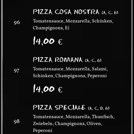
PIZZA COSA NOSTRA
(
A, C, G
)
Tomatensauce, Mozzarella, Schinken,
96
Champignons, Ei
14,00
€
PIZZA ROMANA
(
A, C, G
)
Tomatensauce, Mozzarella, Salami,
97
Schinken, Champignons, Peperoni
14,00
€
PIZZA SPECIALE
(
A, C, D, G
)
Tomatensauce, Mozzarella, Thunfisch,
98
Zwiebeln, Champignons, Oliven,
Peperoni