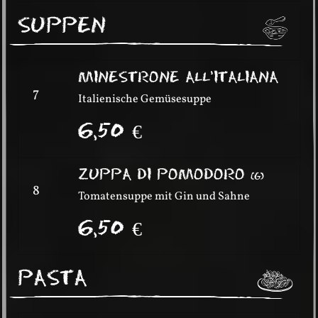
SUPPEN
MINESTRONE ALL’ITALIANA
7
Italienische Gemüsesuppe
6,50
€
ZUPPA DI POMODORO
(
G
)
8
Tomatensuppe mit Gin und Sahne
6,50
€
PASTA