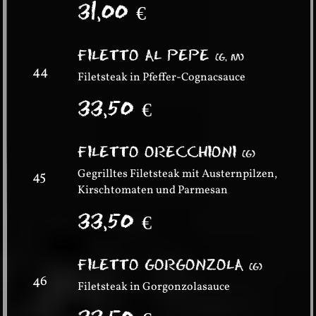
31,00
€
FILETTO AL PEPE
(
G, M
)
44
Filetsteak in Pfeffer-Cognacsauce
33,50
€
FILETTO ORECCHIONI
(
G
)
Gegrilltes Filetsteak mit Austernpilzen,
45
Kirschtomaten und Parmesan
33,50
€
FILETTO GORGONZOLA
(
G
)
46
Filetsteak in Gorgonzolasauce