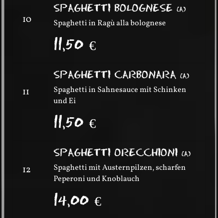
SPAGHETTI BOLOGNESE
(
A
)
10
Spaghetti in Ragù alla bolognese
11,50
€
SPAGHETTI CARBONARA
(
A
)
Spaghetti in Sahnesauce mit Schinken
11
und Ei
11,50
€
SPAGHETTI ORECCHIONI
(
A
)
Spaghetti mit Austernpilzen, scharfen
12
Peperoni und Knoblauch
14,00
€