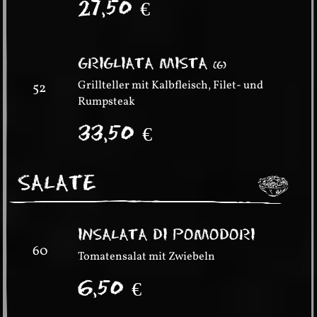
27,50
€
GRIGLIATA MISTA
(
G
)
Grillteller mit Kalbfleisch, Filet- und
52
Rumpsteak
33,50
€
SALATE
INSALATA DI POMODORI
60
Tomatensalat mit Zwiebeln
6,50
€