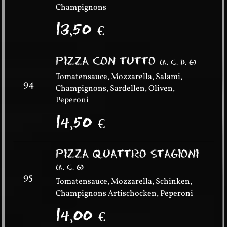
Champignons
13,50
€
PIZZA CON TUTTO
(
A, C, D, G
)
Tomatensauce, Mozzarella, Salami,
94
Champignons, Sardellen, Oliven,
Peperoni
14,50
€
PIZZA QUATTRO STAGIONI
(
A, C, G
)
95
Tomatensauce, Mozzarella, Schinken,
Champignons Artischocken, Peperoni
14,00
€