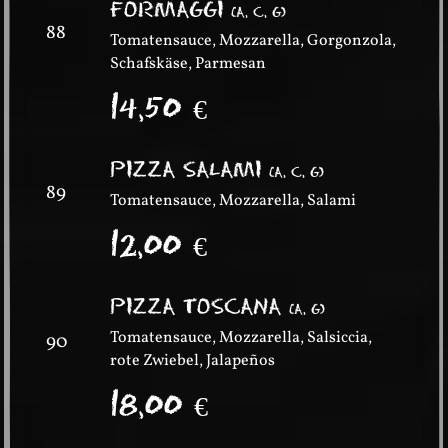
FORMAGGI
(
A, C, G
)
88
Tomatensauce, Mozzarella, Gorgonzola,
Schafskäse, Parmesan
14,50
€
PIZZA SALAMI
(
A, C, G
)
89
Tomatensauce, Mozzarella, Salami
12,00
€
PIZZA TOSCANA
(
A, G
)
Tomatensauce, Mozzarella, Salsiccia,
90
rote Zwiebel, Jalapeños
18,00
€