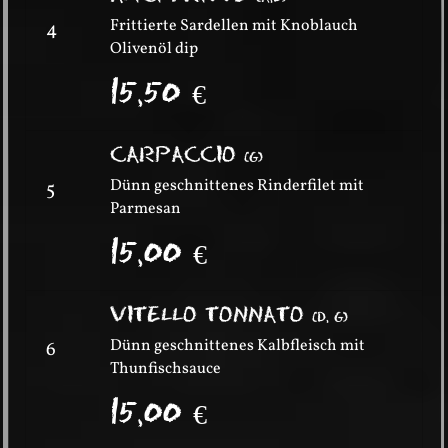
Frittierte Sardellen mit Knoblauch
4
Olivenöl dip
15,50
€
CARPACCIO
(
G
)
Dünn geschnittenes Rinderfilet mit
5
Parmesan
15,00
€
VITELLO TONNATO
(
D, G
)
Dünn geschnittenes Kalbfleisch mit
6
Thunfischsauce
15,00
€