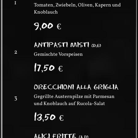
1
Tomaten, Zwiebeln, Oliven, Kapern und
Knoblauch
9,00
€
ANTIPASTI MISTI
(
D,G
)
2
Gemischte Vorspeisen
17,50
€
ORECCHIONI ALLA GRIGLIA
Gegrillte Austernpilze mit Parmesan
3
und Knoblauch auf Rucola-Salat
13,50
€
ALICI FRITTE
(
A,D
)