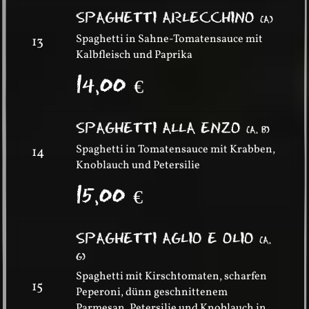
SPAGHETTI ARLECCHINO
(
A
)
Spaghetti in Sahne-Tomatensauce mit
13
Kalbfleisch und Paprika
14,00
€
SPAGHETTI ALLA ENZO
(
A, B
)
Spaghetti in Tomatensauce mit Krabben,
14
Knoblauch und Petersilie
15,00
€
SPAGHETTI AGLIO E OLIO
(
A,
G
)
Spaghetti mit Kirschtomaten, scharfen
15
Peperoni, dünn geschnittenem
Parmesan, Petersilie und Knoblauch in