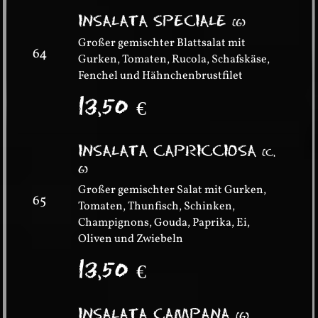
INSALATA SPECIALE
(
G
)
Großer gemischter Blattsalat mit
64
Gurken, Tomaten, Rucola, Schafskäse,
Fenchel und Hähnchenbrustfilet
13,50
€
INSALATA CAPRICCIOSA
(
C,
G
)
Großer gemischter Salat mit Gurken,
65
Tomaten, Thunfisch, Schinken,
Champignons, Gouda, Paprika, Ei,
Oliven und Zwiebeln
13,50
€
INSALATA CAMPANA
(
G
)