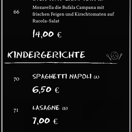
Mozarella die Bufala Campana mit
66
frischen Feigen und Kirschtomaten auf
Rucola-Salat
14,00
€
KINDERGERICHTE
SPAGHETTI NAPOLI
(
A
)
70
6,50
€
LASAGNE
(
G
)
71
7,00
€