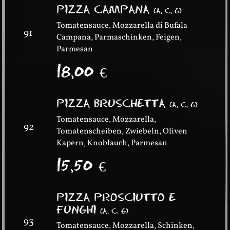
PIZZA CAMPANA
(
A, C, G
)
Tomatensauce, Mozzarella di Bufala
91
Campana, Parmaschinken, Feigen,
Parmesan
18,00
€
PIZZA BRUSCHETTA
(
A, C, G
)
Tomatensauce, Mozzarella,
92
Tomatenscheiben, Zwiebeln, Oliven
Kapern, Knoblauch, Parmesan
15,50
€
PIZZA PROSCIUTTO E
FUNGHI
(
A, C, G
)
93
Tomatensauce, Mozzarella, Schinken,