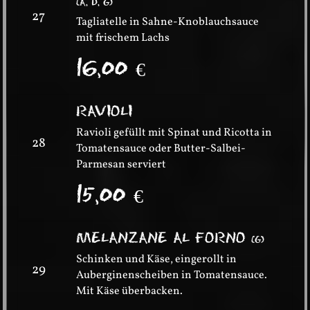
(
A, D, G
)
27
Tagliatelle in Sahne-Knoblauchsauce
mit frischem Lachs
16,00
€
RAVIOLI
Ravioli gefüllt mit Spinat und Ricotta in
28
Tomatensauce oder Butter-Salbei-
Parmesan serviert
15,00
€
MELANZANE AL FORNO
(
G
)
Schinken und Käse, eingerollt in
29
Auberginenscheiben in Tomatensauce.
Mit Käse überbacken.