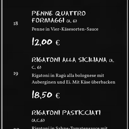
PENNE QUATTRO
FORMAGGI
(
A, G
)
18
Penne in Vier-Käsesorten-Sauce
12,00
€
RIGATONI ALLA SICILIANA
(
A,
C, G
)
19
Rigatoni in Ragù alla bolognese mit
Auberginen und Ei. Mit Käse überbacken
18,50
€
RIGATONI PASTICCIATI
(
A,C,G
)
Rigatoni in Sahne-Tomatensauce mit