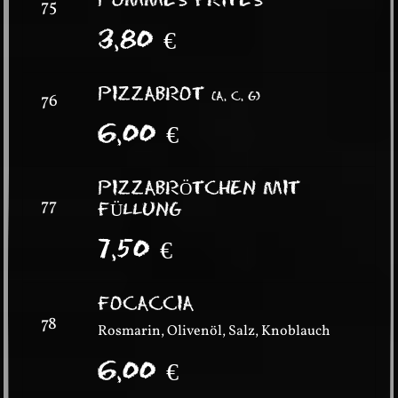
75
3,80
€
PIZZABROT
(
A, C, G
)
76
6,00
€
PIZZABRÖTCHEN MIT
77
FÜLLUNG
7,50
€
FOCACCIA
78
Rosmarin, Olivenöl, Salz, Knoblauch
6,00
€