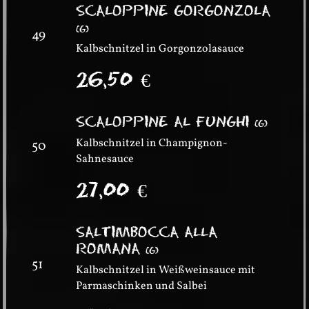
SCALOPPINE GORGONZOLA
(
G
)
49
Kalbschnitzel in Gorgonzolasauce
26,50
€
SCALOPPINE AL FUNGHI
(
G
)
Kalbschnitzel in Champignon-
50
Sahnesauce
27,00
€
SALTIMBOCCA ALLA
ROMANA
(
G
)
51
Kalbschnitzel in Weißweinsauce mit
Parmaschinken und Salbei