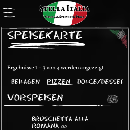
SPEISEKARTE
Ergebnisse 1 – 3 von 4 werden angezeigt
TE
BEILAGEN
PIZZEN
DOLCE/DESSERT
VORSPEISEN
BRUSCHETTA ALLA
ROMANA
(
A
)