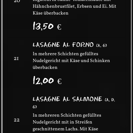
20
Hähnchenbrustfilet, Erbsen und Ei. Mit
Käse überbacken
13,50
€
LASAGNE AL FORNO
(
A, G
)
In mehrere Schichten gefülltes
21
Nudelgericht mit Käse und Schinken
überbacken
12,00
€
LASAGNE AL SALMONE
(
A, D,
G
)
In mehreren Schichten gefülltes
22
Nudelgericht mit in Streifen
geschnittenem Lachs. Mit Käse