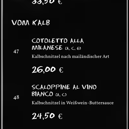
33,50
€
VOM KALB
COTOLETTO ALLA
MILANESE
(
A, C, G
)
47
Kalbschnitzel nach mailändischer Art
26,00
€
SCALOPPINE AL VINO
BIANCO
(
A, C
)
48
Kalbschnitzel in Weißwein-Buttersauce
24,50
€