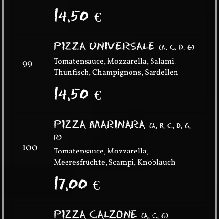
14,50
€
PIZZA UNIVERSALE
(
A, C, D, G
)
Tomatensauce, Mozzarella, Salami,
99
Thunfisch, Champignons, Sardellen
14,50
€
PIZZA MARINARA
(
A, B, C, D, G,
R
)
100
Tomatensauce, Mozzarella,
Meeresfrüchte, Scampi, Knoblauch
17,00
€
PIZZA CALZONE
(
A, C, G
)