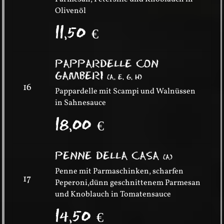
Olivenöl
11,50
€
PAPPARDELLE CON
GAMBERI
(
A, E, G, H
)
16
Pappardelle mit Scampi und Walnüssen
in Sahnesauce
18,00
€
PENNE DELLA CASA
(
A
)
Penne mit Parmaschinken, scharfen
17
Peperoni,dünn geschnittenem Parmesan
und Knoblauch in Tomatensauce
14,50
€