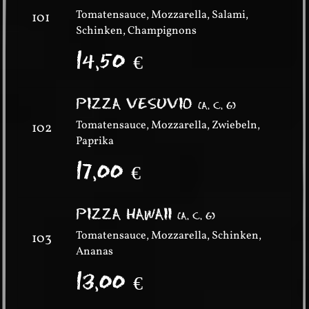
Tomatensauce, Mozzarella, Salami,
101
Schinken, Champignons
14,50
€
PIZZA VESUVIO
(
A, C, G
)
Tomatensauce, Mozzarella, Zwiebeln,
102
Paprika
17,00
€
PIZZA HAWAII
(
A, C, G
)
Tomatensauce, Mozzarella, Schinken,
103
Ananas
13,00
€