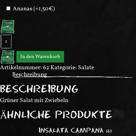
Ananas (+1,50€)
-
Insalata
Verde
Menge
In den Warenkorb
+
Artikelnummer:
62
Kategorie:
Salate
Beschreibung
BESCHREIBUNG
Grüner Salat mit Zwiebeln
ÄHNLICHE PRODUKTE
INSALATA CAMPANA
(
G
)