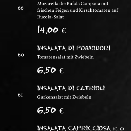
Mozarella die Bufala Campana mit
66
frischen Feigen und Kirschtomaten auf
Rucola-Salat
14,00
€
INSALATA DI POMODORI
60
Tomatensalat mit Zwiebeln
6,50
€
INSALATA DI CETRIOLI
61
Gurkensalat mit Zwiebeln
6,50
€
INSALATA CAPRICCIOSA
(
C, G
)