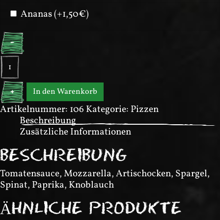
Ananas (+1,50€)
-
Pizza
Stella
Italia
In den Warenkorb
+
Menge
Artikelnummer:
106
Kategorie:
Pizzen
Beschreibung
Zusätzliche Informationen
BESCHREIBUNG
Tomatensauce, Mozzarella, Artischocken, Spargel,
Spinat, Paprika, Knoblauch
ÄHNLICHE PRODUKTE