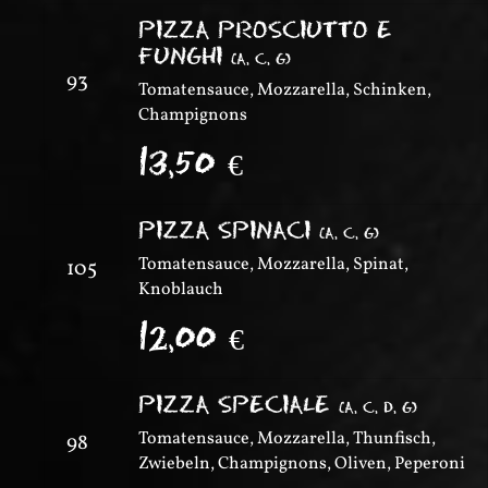
PIZZA PROSCIUTTO E
FUNGHI
(
A, C, G
)
93
Tomatensauce, Mozzarella, Schinken,
Champignons
13,50
€
PIZZA SPINACI
(
A, C, G
)
Tomatensauce, Mozzarella, Spinat,
105
Knoblauch
12,00
€
PIZZA SPECIALE
(
A, C, D, G
)
Tomatensauce, Mozzarella, Thunfisch,
98
Zwiebeln, Champignons, Oliven, Peperoni