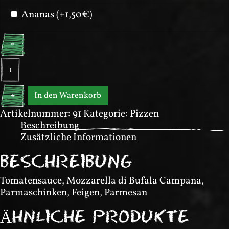
Ananas (+1,50€)
-
Pizza
Campana
Menge
In den Warenkorb
+
Artikelnummer:
91
Kategorie:
Pizzen
Beschreibung
Zusätzliche Informationen
BESCHREIBUNG
Tomatensauce, Mozzarella di Bufala Campana,
Parmaschinken, Feigen, Parmesan
ÄHNLICHE PRODUKTE