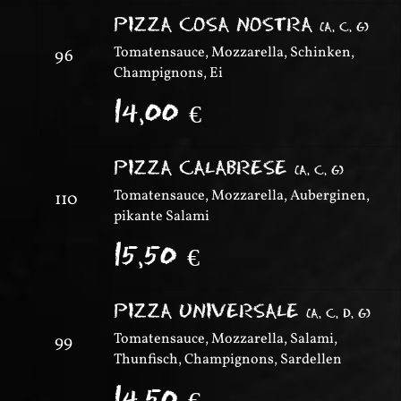
PIZZA COSA NOSTRA
(
A, C, G
)
Tomatensauce, Mozzarella, Schinken,
96
Champignons, Ei
14,00
€
PIZZA CALABRESE
(
A, C, G
)
Tomatensauce, Mozzarella, Auberginen,
110
pikante Salami
15,50
€
PIZZA UNIVERSALE
(
A, C, D, G
)
Tomatensauce, Mozzarella, Salami,
99
Thunfisch, Champignons, Sardellen
14,50
€