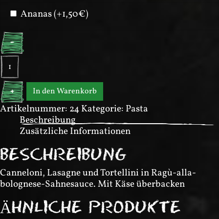
Ananas (+1,50€)
-
Trio
Combinazione
Menge
In den Warenkorb
+
Artikelnummer:
24
Kategorie:
Pasta
Beschreibung
Zusätzliche Informationen
BESCHREIBUNG
Canneloni, Lasagne und Tortellini in Ragù-alla-
bolognese-Sahnesauce. Mit Käse überbacken
ÄHNLICHE PRODUKTE