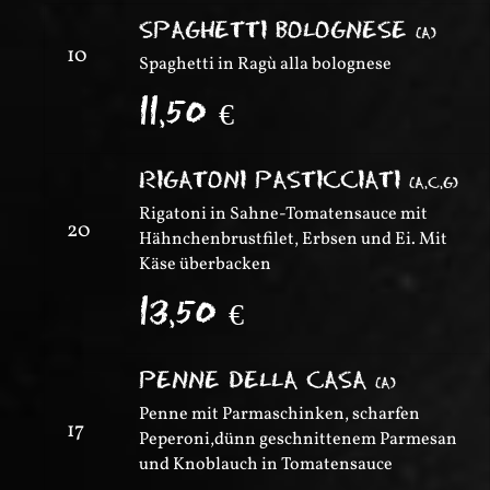
SPAGHETTI BOLOGNESE
(
A
)
10
Spaghetti in Ragù alla bolognese
11,50
€
RIGATONI PASTICCIATI
(
A,C,G
)
Rigatoni in Sahne-Tomatensauce mit
20
Hähnchenbrustfilet, Erbsen und Ei. Mit
Käse überbacken
13,50
€
PENNE DELLA CASA
(
A
)
Penne mit Parmaschinken, scharfen
17
Peperoni,dünn geschnittenem Parmesan
und Knoblauch in Tomatensauce