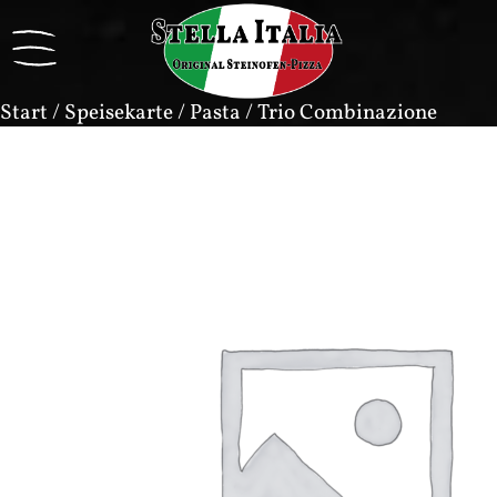
Start
/
Speisekarte
/
Pasta
/ Trio Combinazione