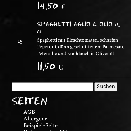
14,50
€
SPAGHETTI AGLIO E OLIO
(
A,
G
)
Spaghetti mit Kirschtomaten, scharfen
15
Peperoni, dünn geschnittenem Parmesan,
Petersilie und Knoblauch in Olivenöl
11,50
€
Suchen
nach:
SEITEN
AGB
Allergene
Beispiel-Seite