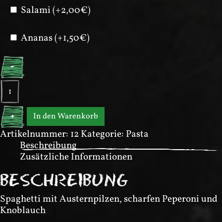
Salami (+2,00€)
Ananas (+1,50€)
-
Spaghetti
Orecchioni
Menge
In den Warenkorb
+
Artikelnummer:
12
Kategorie:
Pasta
Beschreibung
Zusätzliche Informationen
BESCHREIBUNG
Spaghetti mit Austernpilzen, scharfen Peperoni und
Knoblauch