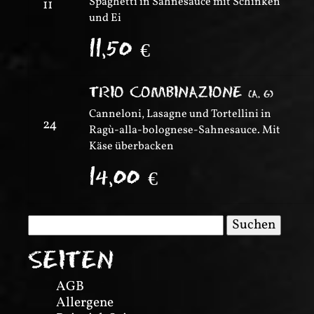
Spaghetti in Sahnesauce mit Schinken
11
und Ei
11,50
€
TRIO COMBINAZIONE
(
A, G
)
Canneloni, Lasagne und Tortellini in
24
Ragù-alla-bolognese-Sahnesauce. Mit
Käse überbacken
14,00
€
Suchen
nach:
SEITEN
AGB
Allergene