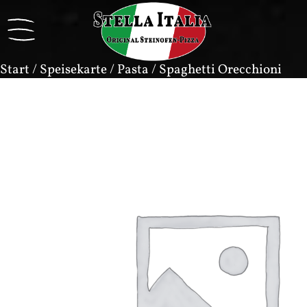
Start
/
Speisekarte
/
Pasta
/ Spaghetti Orecchioni