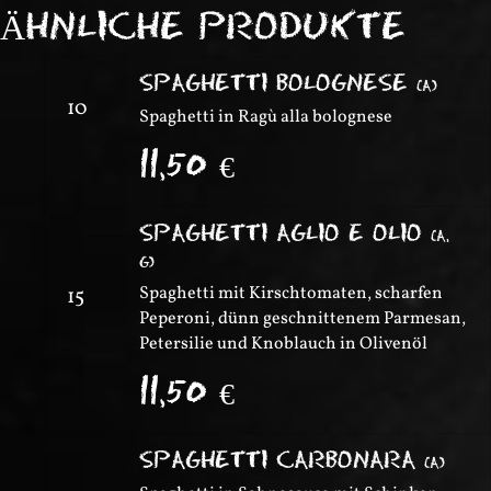
ÄHNLICHE PRODUKTE
SPAGHETTI BOLOGNESE
(
A
)
10
Spaghetti in Ragù alla bolognese
11,50
€
SPAGHETTI AGLIO E OLIO
(
A,
G
)
Spaghetti mit Kirschtomaten, scharfen
15
Peperoni, dünn geschnittenem Parmesan,
Petersilie und Knoblauch in Olivenöl
11,50
€
SPAGHETTI CARBONARA
(
A
)