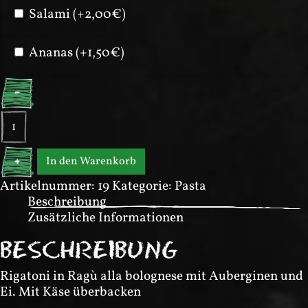
Salami (+2,00€)
Ananas (+1,50€)
-
Rigatoni
alla
siciliana
In den Warenkorb
+
Menge
Artikelnummer:
19
Kategorie:
Pasta
Beschreibung
Zusätzliche Informationen
BESCHREIBUNG
Rigatoni in Ragù alla bolognese mit Auberginen und
Ei. Mit Käse überbacken