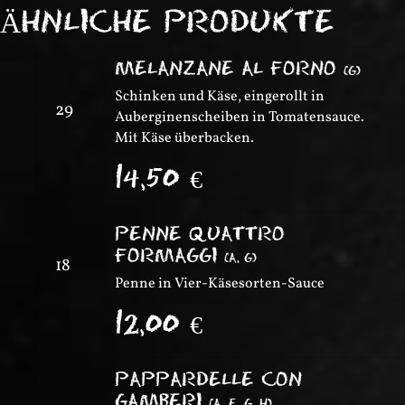
ÄHNLICHE PRODUKTE
MELANZANE AL FORNO
(
G
)
Schinken und Käse, eingerollt in
29
Auberginenscheiben in Tomatensauce.
Mit Käse überbacken.
14,50
€
PENNE QUATTRO
FORMAGGI
(
A, G
)
18
Penne in Vier-Käsesorten-Sauce
12,00
€
PAPPARDELLE CON
GAMBERI
(
A, E, G, H
)