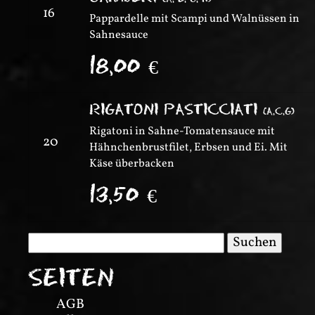
16
Pappardelle mit Scampi und Walnüssen in
Sahnesauce
18,00
€
RIGATONI PASTICCIATI
(
A,C,G
)
Rigatoni in Sahne-Tomatensauce mit
20
Hähnchenbrustfilet, Erbsen und Ei. Mit
Käse überbacken
13,50
€
Suchen
nach:
SEITEN
AGB