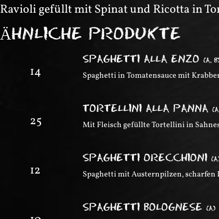
Ravioli gefüllt mit Spinat und Ricotta in 
ÄHNLICHE PRODUKTE
SPAGHETTI ALLA ENZO
(
A, B
14
Spaghetti in Tomatensauce mit Krabben
TORTELLINI ALLA PANNA
(
A
25
Mit Fleisch gefüllte Tortellini in Sah
SPAGHETTI ORECCHIONI
(
A
12
Spaghetti mit Austernpilzen, scharfen
SPAGHETTI BOLOGNESE
(
A
)