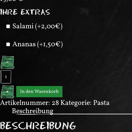
IHRE EXTRAS
Salami (+2,00€)
Ananas (+1,50€)
-
Ravioli
Menge
In den Warenkorb
+
Artikelnummer:
28
Kategorie:
Pasta
Beschreibung
BESCHREIBUNG