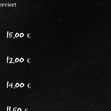
erviert
15,00
€
12,00
€
14,00
€
11,50
€