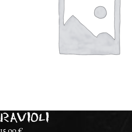
RAVIOLI
15,00
€