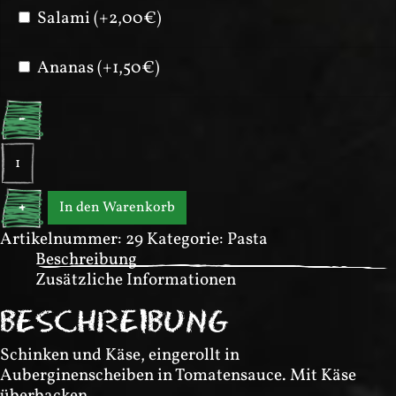
Salami (+2,00€)
Ananas (+1,50€)
-
Melanzane
al
forno
In den Warenkorb
+
Menge
Artikelnummer:
29
Kategorie:
Pasta
Beschreibung
Zusätzliche Informationen
BESCHREIBUNG
Schinken und Käse, eingerollt in
Auberginenscheiben in Tomatensauce. Mit Käse