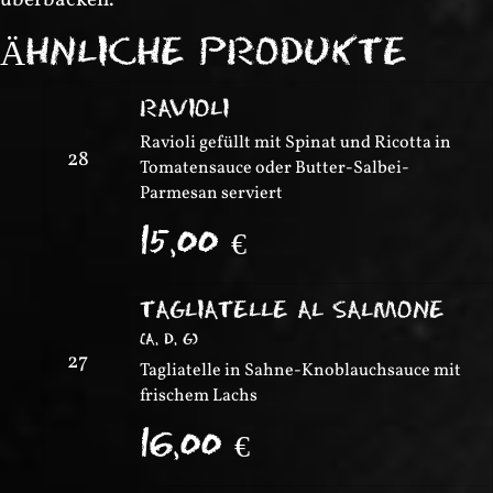
überbacken.
ÄHNLICHE PRODUKTE
RAVIOLI
Ravioli gefüllt mit Spinat und Ricotta in
28
Tomatensauce oder Butter-Salbei-
Parmesan serviert
15,00
€
TAGLIATELLE AL SALMONE
(
A, D, G
)
27
Tagliatelle in Sahne-Knoblauchsauce mit
frischem Lachs
16,00
€