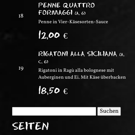
PENNE QUATTRO
FORMAGGI
(
A, G
)
18
Penne in Vier-Käsesorten-Sauce
12,00
€
RIGATONI ALLA SICILIANA
(
A,
C, G
)
19
Rigatoni in Ragù alla bolognese mit
Auberginen und Ei. Mit Käse überbacken
18,50
€
Suchen
nach:
SEITEN