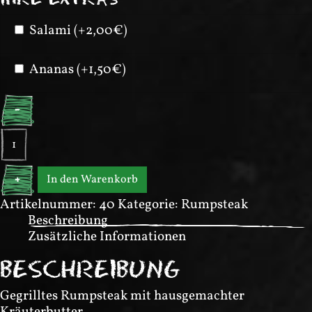
Salami (+2,00€)
Ananas (+1,50€)
-
Bistecca
alla
griglia
In den Warenkorb
+
Menge
Artikelnummer:
40
Kategorie:
Rumpsteak
Beschreibung
Zusätzliche Informationen
BESCHREIBUNG
Gegrilltes Rumpsteak mit hausgemachter