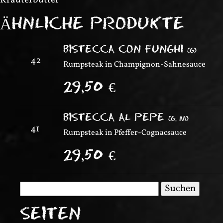
Kräuterbutter
ÄHNLICHE PRODUKTE
BISTECCA CON FUNGHI
(
G
)
42
Rumpsteak in Champignon-Sahnesauce
29,50
€
BISTECCA AL PEPE
(
G, M
)
41
Rumpsteak in Pfeffer-Cognacsauce
29,50
€
Suchen
nach:
SEITEN