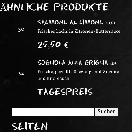
ÄHNLICHE PRODUKTE
SALMONE AL LIMONE
(
D,G
)
30
Frischer Lachs in Zitronen-Buttersauce
25,50
€
SOGLIOLA ALLA GRIGLIA
(
D
)
Frische, gegrillte Seezunge mit Zitrone
32
und Knoblauch
TAGESPREIS
Suchen
nach:
SEITEN