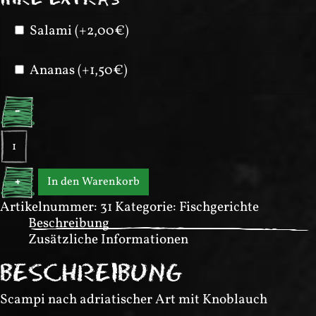
Salami (+2,00€)
Ananas (+1,50€)
-
Scampi
dell’Adriatico
Menge
In den Warenkorb
+
Artikelnummer:
31
Kategorie:
Fischgerichte
Beschreibung
Zusätzliche Informationen
BESCHREIBUNG
Scampi nach adriatischer Art mit Knoblauch