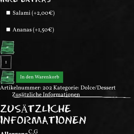
Salami (+2,00€)
Ananas (+1,50€)
-
Cassata
Zabaglione
Menge
In den Warenkorb
+
Artikelnummer:
202
Kategorie:
Dolce/Dessert
Zusätzliche Informationen
ZUSÄTZLICHE
INFORMATIONEN
C,G