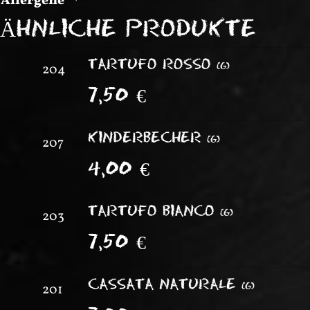
Allergene
ÄHNLICHE PRODUKTE
TARTUFO ROSSO
(
G
)
204
7,50
€
KINDERBECHER
(
G
)
207
4,00
€
TARTUFO BIANCO
(
G
)
203
7,50
€
CASSATA NATURALE
(
G
)
201