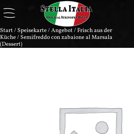
Start
/
Speisekarte
/
Angebot
/
Frisch aus der
Küche
/ Semifreddo con zabaione al Marsala
(Dessert)