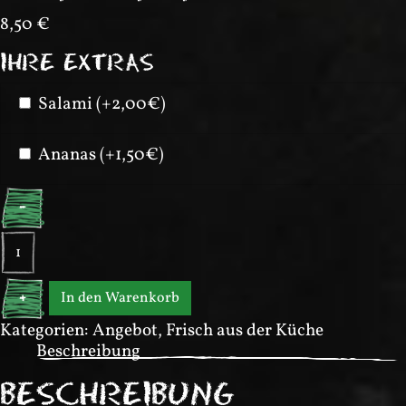
8,50
€
IHRE EXTRAS
Salami (+2,00€)
Ananas (+1,50€)
-
Semifreddo
con
zabaione
In den Warenkorb
+
al
Marsala
Kategorien:
Angebot
,
Frisch aus der Küche
(Dessert)
Beschreibung
Menge
BESCHREIBUNG