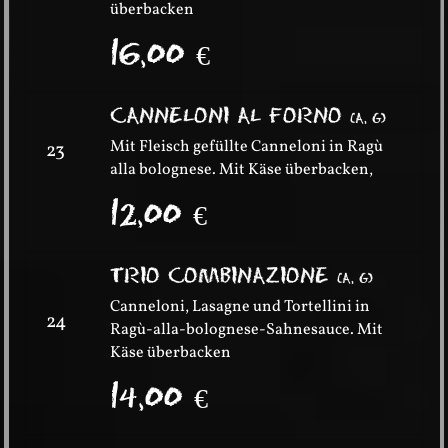
überbacken
16,00
€
CANNELONI AL FORNO
(
A, G
)
Mit Fleisch gefüllte Canneloni in Ragù
23
alla bolognese. Mit Käse überbacken,
12,00
€
TRIO COMBINAZIONE
(
A, G
)
Canneloni, Lasagne und Tortellini in
24
Ragù-alla-bolognese-Sahnesauce. Mit
Käse überbacken
14,00
€