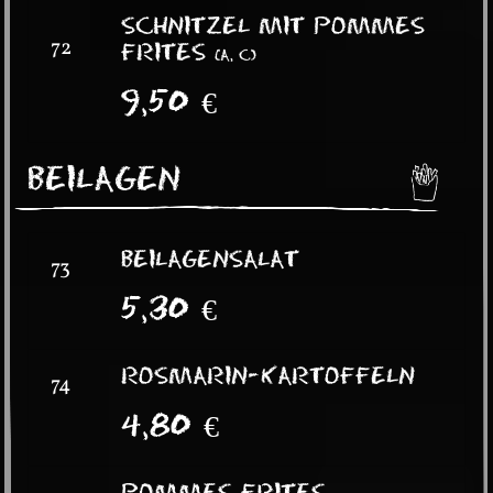
SCHNITZEL MIT POMMES
72
FRITES
(
A, C
)
9,50
€
BEILAGEN
BEILAGENSALAT
73
5,30
€
ROSMARIN-KARTOFFELN
74
4,80
€
POMMES FRITES