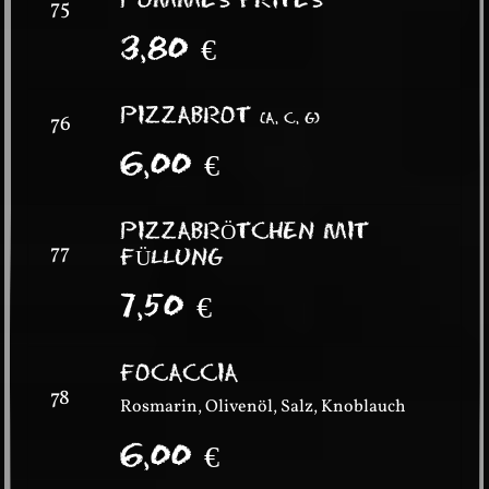
75
3,80
€
PIZZABROT
(
A, C, G
)
76
6,00
€
PIZZABRÖTCHEN MIT
77
FÜLLUNG
7,50
€
FOCACCIA
78
Rosmarin, Olivenöl, Salz, Knoblauch
6,00
€