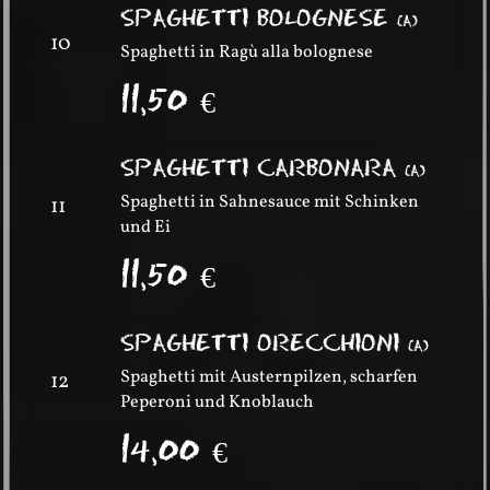
SPAGHETTI BOLOGNESE
(
A
)
10
Spaghetti in Ragù alla bolognese
11,50
€
SPAGHETTI CARBONARA
(
A
)
Spaghetti in Sahnesauce mit Schinken
11
und Ei
11,50
€
SPAGHETTI ORECCHIONI
(
A
)
Spaghetti mit Austernpilzen, scharfen
12
Peperoni und Knoblauch
14,00
€