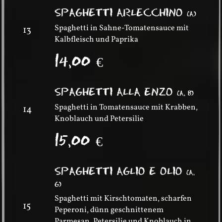
SPAGHETTI ARLECCHINO
(
A
)
Spaghetti in Sahne-Tomatensauce mit
13
Kalbfleisch und Paprika
14,00
€
SPAGHETTI ALLA ENZO
(
A, B
)
Spaghetti in Tomatensauce mit Krabben,
14
Knoblauch und Petersilie
15,00
€
SPAGHETTI AGLIO E OLIO
(
A,
G
)
Spaghetti mit Kirschtomaten, scharfen
15
Peperoni, dünn geschnittenem
Parmesan, Petersilie und Knoblauch in