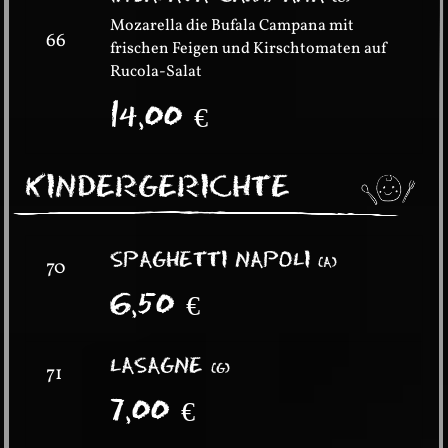
Mozarella die Bufala Campana mit
66
frischen Feigen und Kirschtomaten auf
Rucola-Salat
14,00
€
KINDERGERICHTE
SPAGHETTI NAPOLI
(
A
)
70
6,50
€
LASAGNE
(
G
)
71
7,00
€