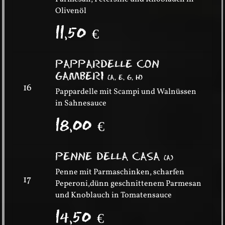
Olivenöl
11,50
€
PAPPARDELLE CON
GAMBERI
(
A, E, G, H
)
16
Pappardelle mit Scampi und Walnüssen
in Sahnesauce
18,00
€
PENNE DELLA CASA
(
A
)
Penne mit Parmaschinken, scharfen
17
Peperoni,dünn geschnittenem Parmesan
und Knoblauch in Tomatensauce
14,50
€