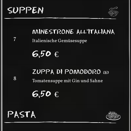
SUPPEN
MINESTRONE ALL’ITALIANA
7
Italienische Gemüsesuppe
6,50
€
ZUPPA DI POMODORO
(
G
)
8
Tomatensuppe mit Gin und Sahne
6,50
€
PASTA