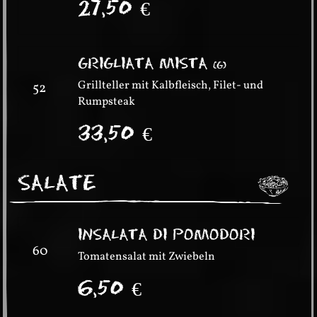
27,50
€
GRIGLIATA MISTA
(
G
)
Grillteller mit Kalbfleisch, Filet- und
52
Rumpsteak
33,50
€
SALATE
INSALATA DI POMODORI
60
Tomatensalat mit Zwiebeln
6,50
€