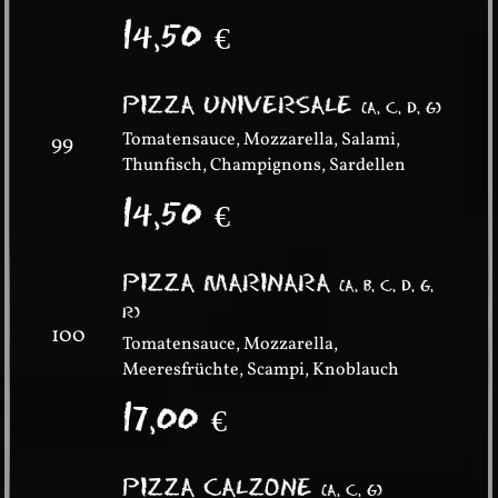
14,50
€
PIZZA UNIVERSALE
(
A, C, D, G
)
Tomatensauce, Mozzarella, Salami,
99
Thunfisch, Champignons, Sardellen
14,50
€
PIZZA MARINARA
(
A, B, C, D, G,
R
)
100
Tomatensauce, Mozzarella,
Meeresfrüchte, Scampi, Knoblauch
17,00
€
PIZZA CALZONE
(
A, C, G
)