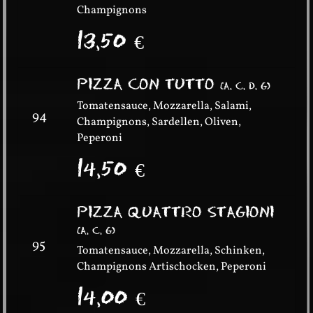
Champignons
13,50
€
PIZZA CON TUTTO
(
A, C, D, G
)
Tomatensauce, Mozzarella, Salami,
94
Champignons, Sardellen, Oliven,
Peperoni
14,50
€
PIZZA QUATTRO STAGIONI
(
A, C, G
)
95
Tomatensauce, Mozzarella, Schinken,
Champignons Artischocken, Peperoni
14,00
€