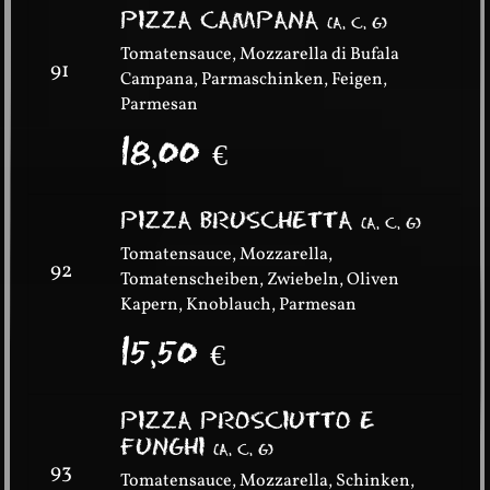
PIZZA CAMPANA
(
A, C, G
)
Tomatensauce, Mozzarella di Bufala
91
Campana, Parmaschinken, Feigen,
Parmesan
18,00
€
PIZZA BRUSCHETTA
(
A, C, G
)
Tomatensauce, Mozzarella,
92
Tomatenscheiben, Zwiebeln, Oliven
Kapern, Knoblauch, Parmesan
15,50
€
PIZZA PROSCIUTTO E
FUNGHI
(
A, C, G
)
93
Tomatensauce, Mozzarella, Schinken,