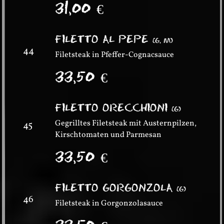
31,00
€
FILETTO AL PEPE
(
G, M
)
44
Filetsteak in Pfeffer-Cognacsauce
33,50
€
FILETTO ORECCHIONI
(
G
)
Gegrilltes Filetsteak mit Austernpilzen,
45
Kirschtomaten und Parmesan
33,50
€
FILETTO GORGONZOLA
(
G
)
46
Filetsteak in Gorgonzolasauce