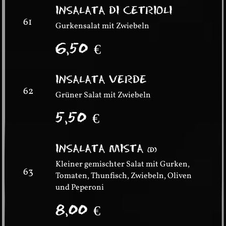
INSALATA DI CETRIOLI
61
Gurkensalat mit Zwiebeln
6,50
€
INSALATA VERDE
62
Grüner Salat mit Zwiebeln
5,50
€
INSALATA MISTA
(
D
)
Kleiner gemischter Salat mit Gurken,
63
Tomaten, Thunfisch, Zwiebeln, Oliven
und Peperoni
8,00
€