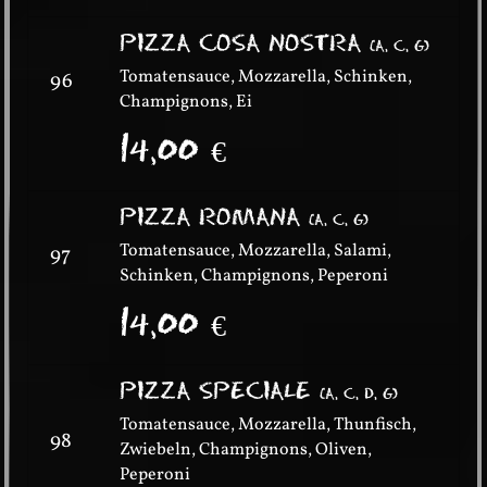
PIZZA COSA NOSTRA
(
A, C, G
)
Tomatensauce, Mozzarella, Schinken,
96
Champignons, Ei
14,00
€
PIZZA ROMANA
(
A, C, G
)
Tomatensauce, Mozzarella, Salami,
97
Schinken, Champignons, Peperoni
14,00
€
PIZZA SPECIALE
(
A, C, D, G
)
Tomatensauce, Mozzarella, Thunfisch,
98
Zwiebeln, Champignons, Oliven,
Peperoni