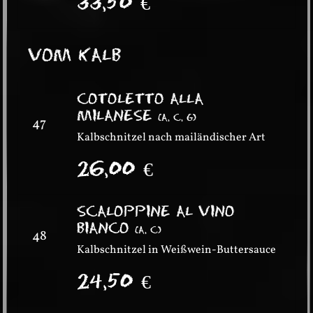
33,50
€
VOM KALB
COTOLETTO ALLA
MILANESE
(
A, C, G
)
47
Kalbschnitzel nach mailändischer Art
26,00
€
SCALOPPINE AL VINO
BIANCO
(
A, C
)
48
Kalbschnitzel in Weißwein-Buttersauce
24,50
€