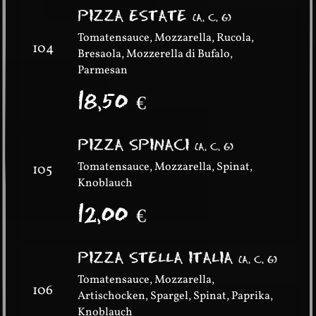
PIZZA ESTATE
(
A, C, G
)
Tomatensauce, Mozzarella, Rucola,
104
Bresaola, Mozzerella di Bufalo,
Parmesan
18,50
€
PIZZA SPINACI
(
A, C, G
)
Tomatensauce, Mozzarella, Spinat,
105
Knoblauch
12,00
€
PIZZA STELLA ITALIA
(
A, C, G
)
Tomatensauce, Mozzarella,
106
Artischocken, Spargel, Spinat, Paprika,
Knoblauch