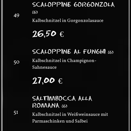
SCALOPPINE GORGONZOLA
(
G
)
49
Kalbschnitzel in Gorgonzolasauce
26,50
€
SCALOPPINE AL FUNGHI
(
G
)
Kalbschnitzel in Champignon-
50
Sahnesauce
27,00
€
SALTIMBOCCA ALLA
ROMANA
(
G
)
51
Kalbschnitzel in Weißweinsauce mit
Parmaschinken und Salbei