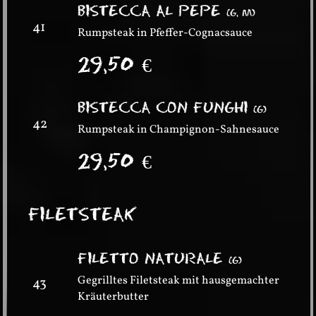
BISTECCA AL PEPE
(
G, M
)
41
Rumpsteak in Pfeffer-Cognacsauce
29,50
€
BISTECCA CON FUNGHI
(
G
)
42
Rumpsteak in Champignon-Sahnesauce
29,50
€
FILETSTEAK
FILETTO NATURALE
(
G
)
Gegrilltes Filetsteak mit hausgemachter
43
Kräuterbutter