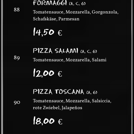
FORMAGGI
(
A, C, G
)
88
Tomatensauce, Mozzarella, Gorgonzola,
Schafskäse, Parmesan
14,50
€
PIZZA SALAMI
(
A, C, G
)
89
Tomatensauce, Mozzarella, Salami
12,00
€
PIZZA TOSCANA
(
A, G
)
Tomatensauce, Mozzarella, Salsiccia,
90
rote Zwiebel, Jalapeños
18,00
€