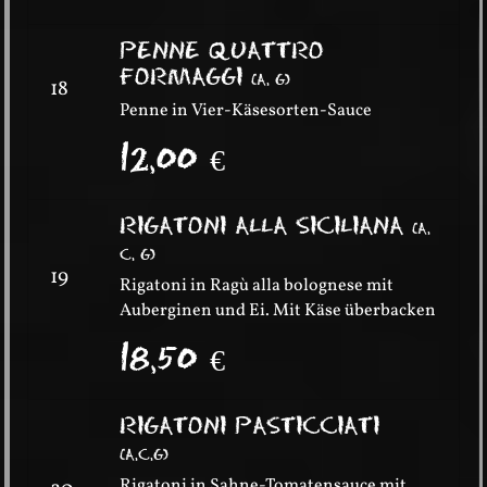
PENNE QUATTRO
FORMAGGI
(
A, G
)
18
Penne in Vier-Käsesorten-Sauce
12,00
€
RIGATONI ALLA SICILIANA
(
A,
C, G
)
19
Rigatoni in Ragù alla bolognese mit
Auberginen und Ei. Mit Käse überbacken
18,50
€
RIGATONI PASTICCIATI
(
A,C,G
)
Rigatoni in Sahne-Tomatensauce mit