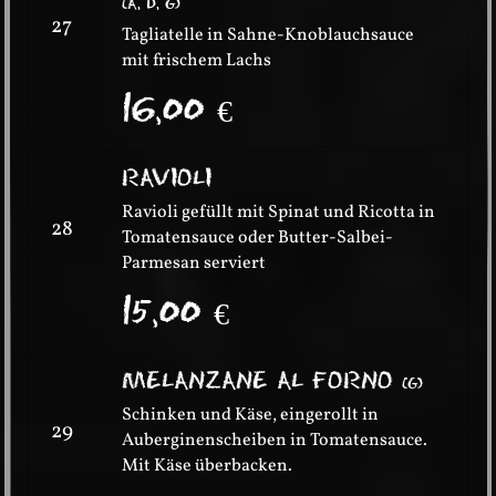
(
A, D, G
)
27
Tagliatelle in Sahne-Knoblauchsauce
mit frischem Lachs
16,00
€
RAVIOLI
Ravioli gefüllt mit Spinat und Ricotta in
28
Tomatensauce oder Butter-Salbei-
Parmesan serviert
15,00
€
MELANZANE AL FORNO
(
G
)
Schinken und Käse, eingerollt in
29
Auberginenscheiben in Tomatensauce.
Mit Käse überbacken.