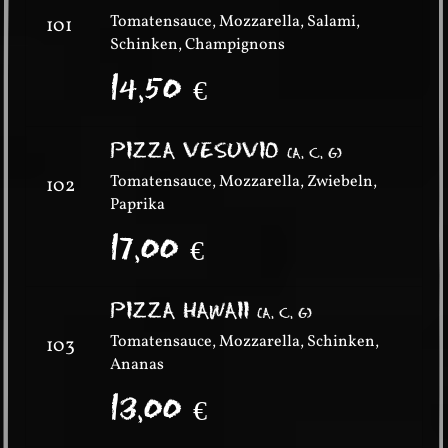
Tomatensauce, Mozzarella, Salami,
101
Schinken, Champignons
14,50
€
PIZZA VESUVIO
(
A, C, G
)
Tomatensauce, Mozzarella, Zwiebeln,
102
Paprika
17,00
€
PIZZA HAWAII
(
A, C, G
)
Tomatensauce, Mozzarella, Schinken,
103
Ananas
13,00
€