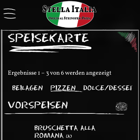
SPEISEKARTE
Ergebnisse 1 – 3 von 6 werden angezeigt
TE
BEILAGEN
PIZZEN
DOLCE/DESSERT
VORSPEISEN
BRUSCHETTA ALLA
ROMANA
(
A
)