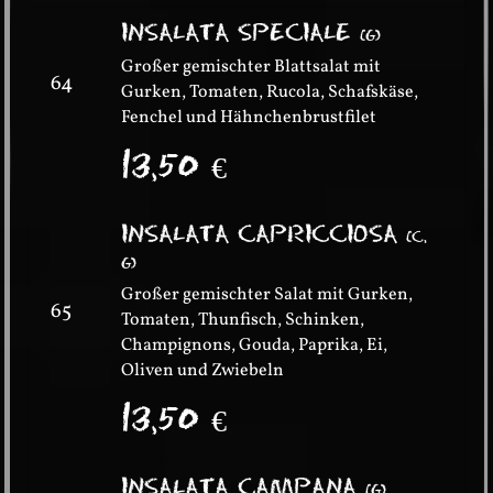
INSALATA SPECIALE
(
G
)
Großer gemischter Blattsalat mit
64
Gurken, Tomaten, Rucola, Schafskäse,
Fenchel und Hähnchenbrustfilet
13,50
€
INSALATA CAPRICCIOSA
(
C,
G
)
Großer gemischter Salat mit Gurken,
65
Tomaten, Thunfisch, Schinken,
Champignons, Gouda, Paprika, Ei,
Oliven und Zwiebeln
13,50
€
INSALATA CAMPANA
(
G
)