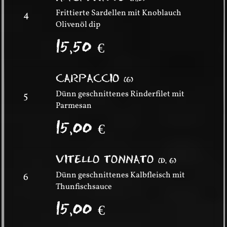
Frittierte Sardellen mit Knoblauch
4
Olivenöl dip
15,50
€
CARPACCIO
(
G
)
Dünn geschnittenes Rinderfilet mit
5
Parmesan
15,00
€
VITELLO TONNATO
(
D, G
)
Dünn geschnittenes Kalbfleisch mit
6
Thunfischsauce
15,00
€