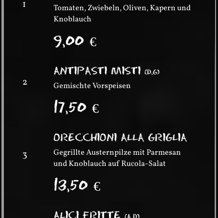
1
Tomaten, Zwiebeln, Oliven, Kapern und
Knoblauch
9,00
€
ANTIPASTI MISTI
(
D,G
)
2
Gemischte Vorspeisen
17,50
€
ORECCHIONI ALLA GRIGLIA
Gegrillte Austernpilze mit Parmesan
3
und Knoblauch auf Rucola-Salat
13,50
€
ALICI FRITTE
(
A,D
)