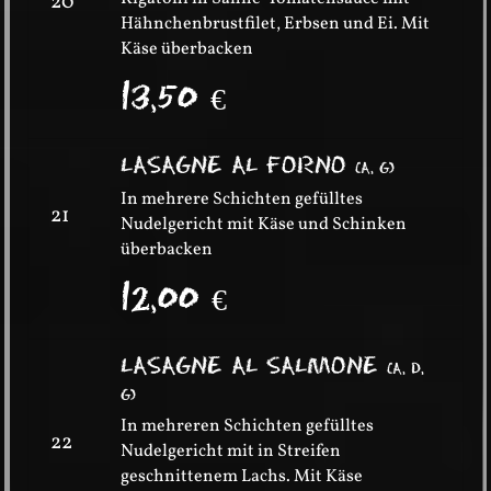
20
Hähnchenbrustfilet, Erbsen und Ei. Mit
Käse überbacken
13,50
€
LASAGNE AL FORNO
(
A, G
)
In mehrere Schichten gefülltes
21
Nudelgericht mit Käse und Schinken
überbacken
12,00
€
LASAGNE AL SALMONE
(
A, D,
G
)
In mehreren Schichten gefülltes
22
Nudelgericht mit in Streifen
geschnittenem Lachs. Mit Käse