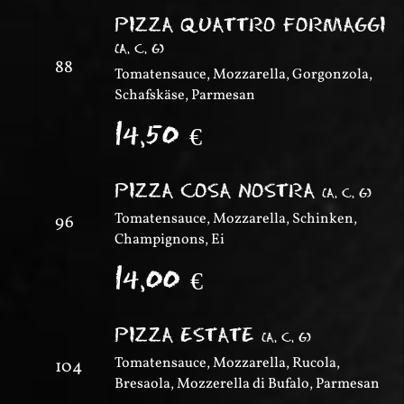
PIZZA QUATTRO FORMAGGI
(
A, C, G
)
88
Tomatensauce, Mozzarella, Gorgonzola,
Schafskäse, Parmesan
14,50
€
PIZZA COSA NOSTRA
(
A, C, G
)
Tomatensauce, Mozzarella, Schinken,
96
Champignons, Ei
14,00
€
PIZZA ESTATE
(
A, C, G
)
Tomatensauce, Mozzarella, Rucola,
104
Bresaola, Mozzerella di Bufalo, Parmesan