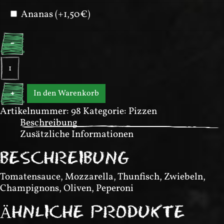
Ananas (+1,50€)
-
Pizza
Speciale
Menge
In den Warenkorb
+
Artikelnummer:
98
Kategorie:
Pizzen
Beschreibung
Zusätzliche Informationen
BESCHREIBUNG
Tomatensauce, Mozzarella, Thunfisch, Zwiebeln,
Champignons, Oliven, Peperoni
ÄHNLICHE PRODUKTE